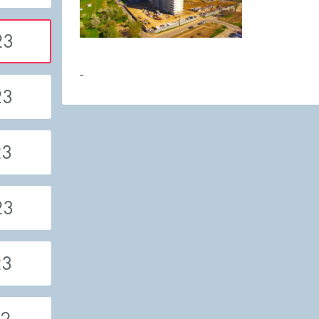
23
-
23
23
23
23
22