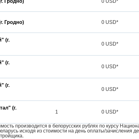
г. Гродно)
0 USD*
г. Гродно)
0 USD*
 (г.
0 USD*
 (г.
0 USD*
 (г.
0 USD*
ал" (г.
1
0 USD*
мость производится в белорусских рублях по курсу Национ
еларусь исходя из стоимости на день оплаты/зачисления 
стройщика.