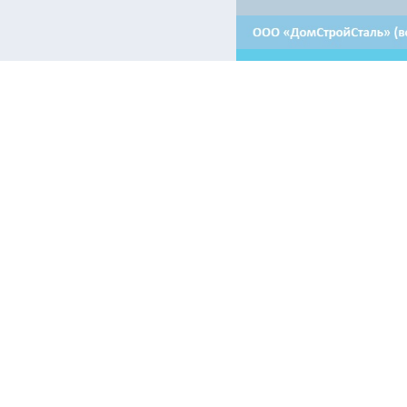
Контакты:
Отдел продаж в Минске
Отдел продаж в Гродно
+ 375 29 708-46-64
+ 375 29 639-50-50
+ 375 29 654-10-10
+ 375 17 388-54-64
Аренда в Минске
Приемная
+375 44 510-30-64 - машиноместа
+ 375 17 388-54-54
+375 17 388-54-55 - помещения
+375 44 510-30-67 - помещения
Электронные информационные ресурсы, иные категории пол
airon.by только при наличии действующей гиперссылки на п