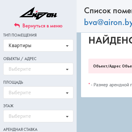
Список помещ
bva@airon.b
Вернуться в меню
ТИП ПОМЕЩЕНИЯ
НАЙДЕН
О компании
Квартиры
Каталог объектов
ОБЪЕКТЫ / АДРЕС
Минск
Объект/Адрес Объе
Выберите
Гродно
ПЛОЩАДЬ
Брест
*
- Размер арендной п
Выберите
Витебск
Аренда
ЭТАЖ
Выберите
Клиентам
Товарищества
АРЕНДНАЯ СТАВКА