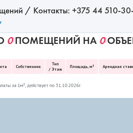
ений / Контакты: +375 44 510-30-6
y
О
0
ПОМЕЩЕНИЙ НА
0
ОБЪЕ
Тип
кта
Собственник
Площадь, м²
Арендная став
/
Этаж
латы за 1м², действует по 31.10.2026г.