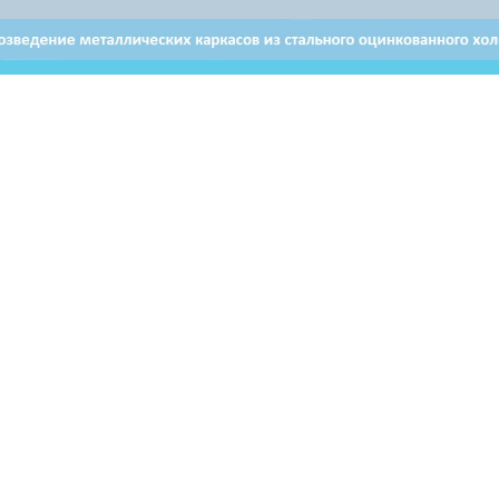
Отдел продаж в Витебске
Отдел продаж в Бресте
+ 375 29 632-80-80
+ 375 29 628-50-50
Email: brest@airon.by
ьзователей могут использовать материалы, размещенные на
ервоисточник