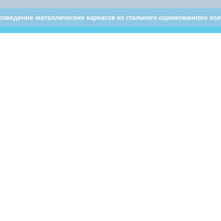
Отдел продаж в Витебске
Отдел продаж в Бресте
+ 375 29 632-80-80
+ 375 29 628-50-50
Email: brest@airon.by
ьзователей могут использовать материалы, размещенные на
ервоисточник