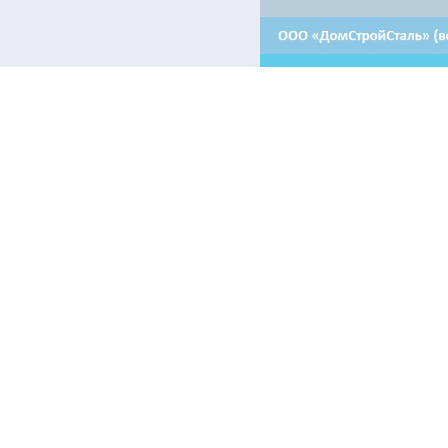
Контакты:
Отдел продаж в Минске
Отдел продаж в Гродно
+ 375 29 708-46-64
+ 375 29 639-50-50
+ 375 29 654-10-10
+ 375 17 388-54-64
Аренда в Минске
Приемная
+375 44 510-30-64 - машиноместа
+ 375 17 388-54-54
+375 17 388-54-55 - помещения
+375 44 510-30-67 - помещения
Электронные информационные ресурсы, иные категории пол
airon.by только при наличии действующей гиперссылки на п