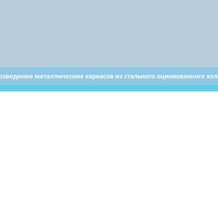
ьзователей могут использовать материалы, размещенные на
ервоисточник