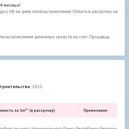
4 месяца!
урсу НБ на день оплаты/зачисления. Оплата в рассрочку на
платы/зачисления денежных средств на счёт Продавца.
троительства:
2012
имость за 1м²
*
(в рассрочку)
Примечание
ублях по курсу Национального банка Республики Беларусь