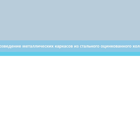
Отдел продаж в Витебске
Отдел продаж в Бресте
+ 375 29 632-80-80
+ 375 29 628-50-50
Email: brest@airon.by