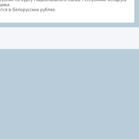
щика.
ся в белорусских рублях.