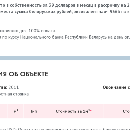
о в собственность за 39 долларов в месяц в рассрочку на 2
места сумма белорусских рублей, эквивалентная-
936$
по к
анковских дня, 100% оплата.
 по курсу Национального банка Республики Беларусь на день о
Я ОБ ОБЪЕКТЕ
тва:
2011
Окончание с
остная стоянка
м²
Тип
Стоимость за 1м²
*
Сто
ора USD: Оплата за недвижимость производится в белорусских р