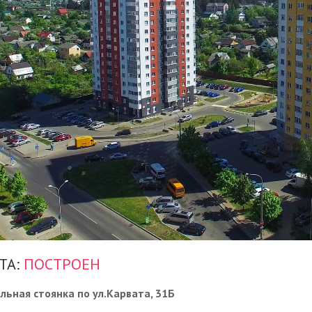
ТА:
ПОСТРОЕН
льная стоянка по ул.Карвата, 31Б