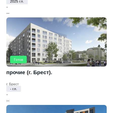
2025 г.п.
-
...
Готов
прочие (г. Брест).
г. Брест
- г.п.
-
...