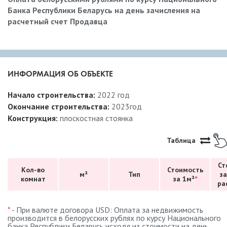
Банка Республики Беларусь на день зачисления на
расчетный счет Продавца
ИНФОРМАЦИЯ ОБ ОБЪЕКТЕ
Начало строительства:
2022 год
Окончание строительства:
2023год
Конструкция:
плоскостная стоянка
Таблица
Ст
Кол-во
Стоимость
м²
Тип
за
комнат
за 1м²
*
ра
*
- При валюте договора USD: Оплата за недвижимость
производится в белорусских рублях по курсу Национального
банка Республики Беларусь исходя из стоимости на день