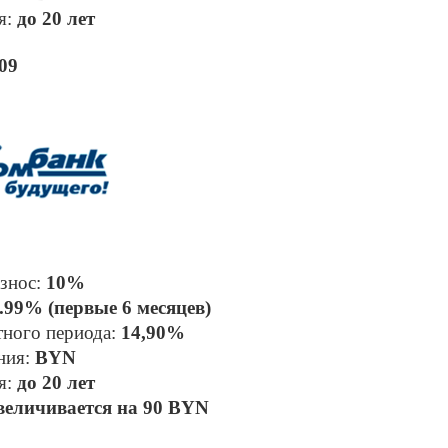
: 
до 20 лет
09
знос: 
10% 
.99% (первые 6 месяцев)
тного периода: 
14,90%
ния: 
BYN 
: 
до 20 лет
величивается на 90 BYN