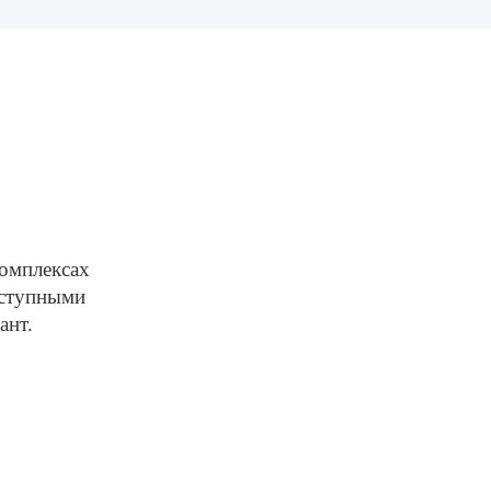
мплексах 
ступными 
ант.