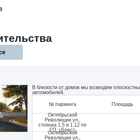
0
ительства
се
В близости от домов мы возводим плоскостны
автомобилей.
№ паркинга
Площадь
Октябрьской
Революции ул.,
стоянка 1.5 и 1.12 по
ГП, г.Брест
Октябрьской
Революции ул.,