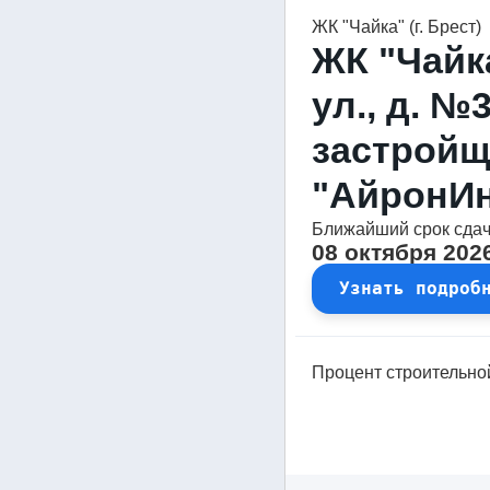
ЖК "Чайка" (г. Брест)
ЖК "Чайк
ул., д. №3
застрой
"АйронИн
Ближайший срок сда
08 октября 202
Узнать подроб
Процент строительной