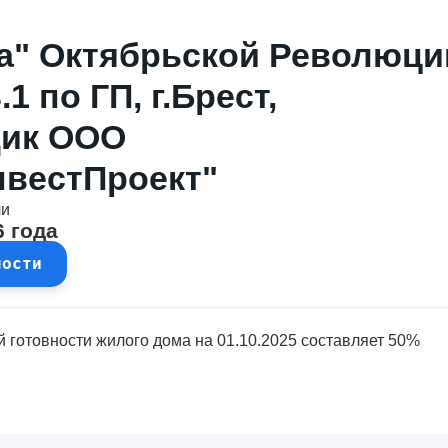
а" Октябрьской Революци
.1 по ГП, г.Брест,
щик ООО
вестПроект"
чи
6 года
ности
 готовности жилого дома на 01.10.2025 составляет 50%