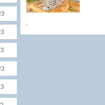
23
-
23
23
23
23
22