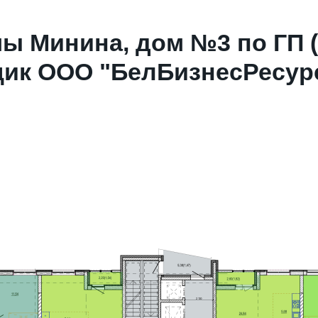
мы Минина, дом №3 по ГП 
ик ООО "БелБизнесРесурс"