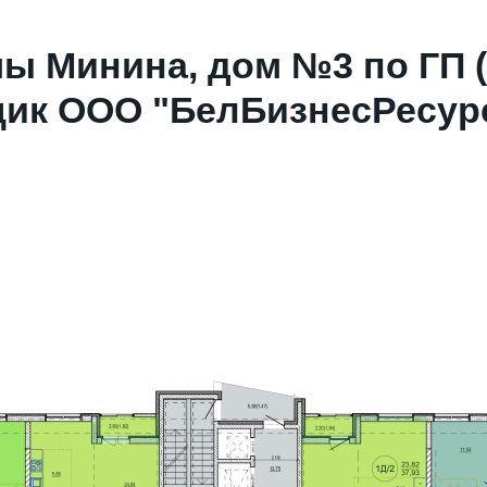
мы Минина, дом №3 по ГП 
ик ООО "БелБизнесРесурс"