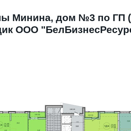
мы Минина, дом №3 по ГП 
ик ООО "БелБизнесРесурс"