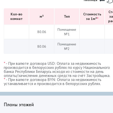
Ст
Кол-во
Стоимость
м²
Тип
за
комнат
за 1м²
*
ра
Помещение
80.06
№1
Помещение
80.06
№2
*
- При валюте договора USD: Оплата за недвижимость
производится в белорусских рублях по курсу Национального
банка Республики Беларусь исходя из стоимости на день
оплаты/зачисления денежных средств на счёт Застройщика.
*
- При валюте договора BYN: Оплата за недвижимость
устанавливается и производится в белорусских рублях.
Планы этажей