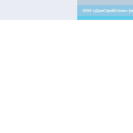
Контакты:
Отдел продаж в Минске
Отдел продаж в Гродно
+ 375 29 708-46-64
+ 375 29 639-50-50
+ 375 29 654-10-10
+ 375 17 388-54-64
Аренда в Минске
Приемная
+375 44 510-30-64 - машиноместа
+ 375 17 388-54-54
+375 17 388-54-55 - помещения
+375 44 510-30-67 - помещения
Электронные информационные ресурсы, иные категории пол
airon.by только при наличии действующей гиперссылки на п