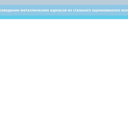
Отдел продаж в Витебске
Отдел продаж в Бресте
+ 375 29 632-80-80
+ 375 29 628-50-50
Email: brest@airon.by
ьзователей могут использовать материалы, размещенные на
ервоисточник