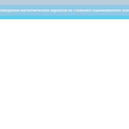
Отдел продаж в Витебске
Отдел продаж в Бресте
+ 375 29 632-80-80
+ 375 29 628-50-50
Email: brest@airon.by
ьзователей могут использовать материалы, размещенные на
ервоисточник