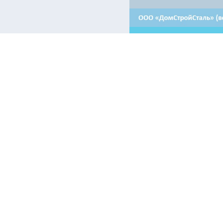
Контакты:
Отдел продаж в Минске
Отдел продаж в Гродно
+ 375 29 708-46-64
+ 375 29 639-50-50
+ 375 29 654-10-10
+ 375 17 388-54-64
Аренда в Минске
Приемная
+375 44 510-30-64 - машиноместа
+ 375 17 388-54-54
+375 17 388-54-55 - помещения
+375 44 510-30-67 - помещения
Электронные информационные ресурсы, иные категории пол
airon.by только при наличии действующей гиперссылки на п