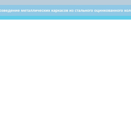
Отдел продаж в Витебске
Отдел продаж в Бресте
+ 375 29 632-80-80
+ 375 29 628-50-50
Email: brest@airon.by
ьзователей могут использовать материалы, размещенные на
ервоисточник