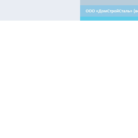
Контакты:
Отдел продаж в Минске
Отдел продаж в Гродно
+ 375 29 708-46-64
+ 375 29 639-50-50
+ 375 29 654-10-10
+ 375 17 388-54-64
Аренда в Минске
Приемная
+375 44 510-30-64 - машиноместа
+ 375 17 388-54-54
+375 17 388-54-55 - помещения
+375 44 510-30-67 - помещения
Электронные информационные ресурсы, иные категории пол
airon.by только при наличии действующей гиперссылки на п