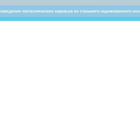
Отдел продаж в Витебске
Отдел продаж в Бресте
+ 375 29 632-80-80
+ 375 29 628-50-50
Email: brest@airon.by
ьзователей могут использовать материалы, размещенные на
ервоисточник