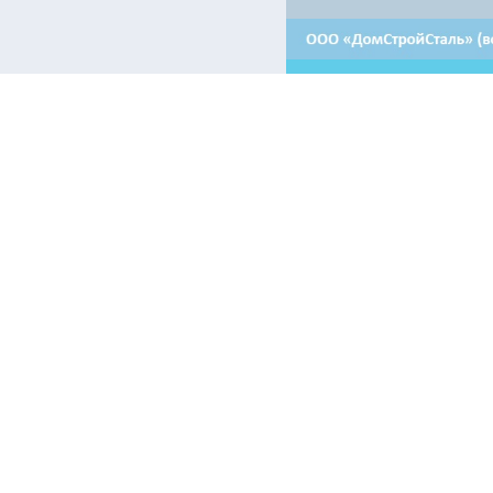
Контакты:
Отдел продаж в Минске
Отдел продаж в Гродно
+ 375 29 708-46-64
+ 375 29 639-50-50
+ 375 29 654-10-10
+ 375 17 388-54-64
Аренда в Минске
Приемная
+375 44 510-30-64 - машиноместа
+ 375 17 388-54-54
+375 17 388-54-55 - помещения
+375 44 510-30-67 - помещения
Электронные информационные ресурсы, иные категории пол
airon.by только при наличии действующей гиперссылки на п