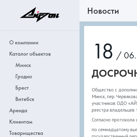
Новости
18
О компании
/ 06.
Каталог объектов
Минск
ДОСРОЧН
Гродно
Брест
Общество с дополни
Минск, пер. Червяко
Витебск
участников ОДО «АЙ
Аренда
реестра владельцев 
Согласно протокола 
Клиентам
по семнадцатому вып
Товарищества
государственный рег