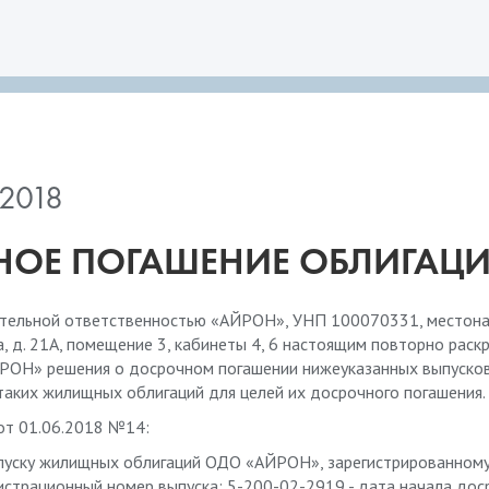
2018
ОЕ ПОГАШЕНИЕ ОБЛИГАЦИ
тельной ответственностью «АЙРОН», УНП 100070331, местонахо
ва, д. 21А, помещение 3, кабинеты 4, 6 настоящим повторно ра
РОН» решения о досрочном погашении нижеуказанных выпуск
таких жилищных облигаций для целей их досрочного погашения.
от 01.06.2018 №14:
уску жилищных облигаций ОДО «АЙРОН», зарегистрированному в
истрационный номер выпуска: 5-200-02-2919 - дата начала до