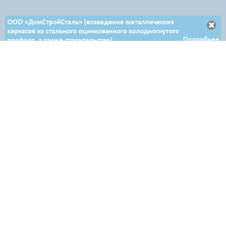
Отдел продаж в Минске
+ 375 29 708-46-64
+ 375 29 654-10-10
+ 375 17 388-54-64
Отдел продаж в Гродно
+ 375 29 639-50-50
Отдел продаж в Витебске
+ 375 29 632-80-80
Отдел продаж в Бресте
+ 375 29 628-50-50
Email: brest@airon.by
Аренда в Минске